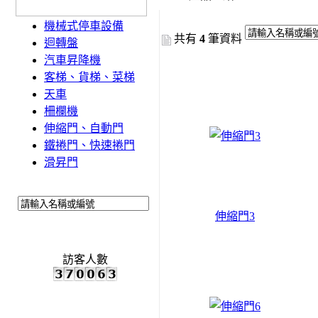
機械式停車設備
共有
4
筆資料
迴轉盤
汽車昇降機
客梯、貨梯、菜梯
天車
柵欄機
伸縮門、自動門
鐵捲門、快速捲門
滑昇門
伸縮門3
訪客人數