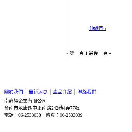
伸縮門6
« 第一頁
1
最後一頁 »
關於我們
│
最新消息
│
產品介紹
│
聯絡我們
南群耀企業有限公司
台南市永康區中正南路242巷4弄77號
電話：06-2533038 傳真：06-2533039